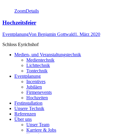
Zoom
Details
Hochzeitsfeier
Eventplanung
Von
Benjamin Gottwald
1. März 2020
Schloss Eyrichshof
Medien- und Veranstaltungstechnik
Medientechnik
Lichttechnik
Tontechnik
Eventplanung
Incentives
Jubiläen
Firmenevents
Hochzeiten
Festinstallation
Unsere Technik
Referenzen
Über uns
Unser Team
Karriere & Jobs