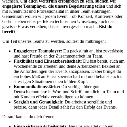
wachsen.
Um auch weiterhin erfolgreich zu sein, suchen wir
engagierte Teamplayer, die unsere Begeisterung teilen
und sich
mit Kreativität und Professionalität in unser Team einbringen.
Gemeinsam wollen wir jedem Event – ob Konzert, Konferenz oder
Gala – neben einer perfekten technischen Umsetzung auch das
gewisse Etwas verleihen, das es unvergesslich macht.
Bist du
bereit?
Um Teil unseres Teams zu werden, solltest du mitbringen:
Engagierter Teamplayer:
Du packst mit an, bist zuverlässig
und hast Freude an der Zusammenarbeit im Team.
Flexibilität und Einsatzbereitschaft:
Du bist bereit, auch am
Wochenende zu arbeiten und deine Arbeitszeiten flexibel an
die Anforderungen der Events anzupassen. Dabei bringst du
ein hohes Maß an Einsatzbereitschaft mit und behältst auch in
stressigen Situationen einen kühlen Kopf.
Kommunikationsstärke:
Du verfügst über gute
Deutschkenntnisse in Wort und Schrift, um dich im Team und
mit Kunden effektiv verständigen zu können.
Sorgfalt und Genauigkeit:
Du arbeitest sorgfältig und
präzise, denn jedes Detail zählt für den Erfolg des Events.
Darauf kannst du dich freuen:
Einen sicheren Arbeitsplatz:
Bei uns erwartet dich ein