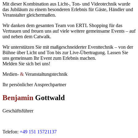
Mit
dieser
Kombination
aus
Licht-,
Ton-
und
Videotechnik
wurde
das
Jubiläum
zu
einem
besonderen
Erlebnis
für
Gäste,
Händler
und
Veranstalter
gleichermaßen.
Wir
danken
dem
gesamten
Team
von
ERTL
Shopping
für
das
Vertrauen
und
freuen
uns
auf
viele
weitere
gemeinsame
Events –
auf
und
neben
dem
Catwalk.
Wir
unterstützen
Sie
mit
maßgeschneiderter
Eventtechnik
–
von
der
Bühne
über
Licht
und
Ton
bis
zur
Live-
Übertragung.
Lassen
Sie
uns
gemeinsam
Ihr
Event
zum
Erlebnis
machen.
Melden Sie sich bei uns!
Medien-
&
Veranstaltungstechnik
Ihr persönlicher Ansprechpartner
Benjamin
Gottwald
Geschäftsführer
Telefon:
+49 151 15721137