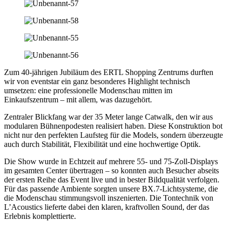
Zum
40-
jährigen
Jubiläum
des
ERTL
Shopping
Zentrums
durften
wir
von
eventstar
ein
ganz
besonderes
Highlight
technisch
umsetzen:
eine
professionelle
Modenschau
mitten
im
Einkaufszentrum –
mit
allem,
was
dazugehört.
Zentraler
Blickfang
war
der
35
Meter
lange
Catwalk
,
den
wir
aus
modularen
Bühnenpodesten
realisiert
haben.
Diese
Konstruktion
bot
nicht
nur
den
perfekten
Laufsteg
für
die
Models,
sondern
überzeugte
auch
durch
Stabilität,
Flexibilität
und
eine
hochwertige
Optik.
Die
Show
wurde
in
Echtzeit
auf
mehrere
55-
und
75-
Zoll-
Displays
im
gesamten
Center
übertragen –
so
konnten
auch
Besucher
abseits
der
ersten
Reihe
das
Event
live
und
in
bester
Bildqualität
verfolgen.
Für
das
passende
Ambiente
sorgten
unsere
BX.
7-
Lichtsysteme
,
die
die
Modenschau
stimmungsvoll
inszenierten.
Die
Tontechnik
von
L’Acoustics
lieferte
dabei
den
klaren,
kraftvollen
Sound,
der
das
Erlebnis
komplettierte.