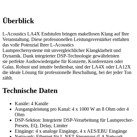
Überblick
L-Acoustics LA4X Endstufen bringen makellosen Klang auf Ihre
Veranstaltung. Diese professionellen Leistungsverstärker entfalten
das volle Potenzial Ihrer L-Acoustics
Lautsprechersysteme mit unvergleichlicher Klangklarheit und
Dynamik. Dank integrierter DSP-Technologie gewährleisten
sie perfekte Audiowiedergabe für Konzerte, Konferenzen oder
Galas. Robust und intuitiv bedienbar, sind der LA4X oder LA12X
die ideale Lösung für professionelle Beschallung, bei der jeder Ton
zählt.
Technische Daten
Kanäle: 4 Kanäle
Ausgangsleistung pro Kanal: 4 x 1000 W an 8 Ohm oder 4
Ohm
DSP-Sektion: Integrierte DSP-Verarbeitung für Lautsprecher-
Presets, EQ, Delay, Limiter
Eingänge: 4 x analoge Eingänge, 4 x AES/EBU Eingänge
Netzwerk: Ethernet für L-NET Steuerung (LA Network